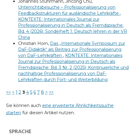
Johannes Stuhrmann, Jincong Chu,
Unterrichtsbesuche – Professionalisierung von
Feedbackstrukturen für ausländische Lehrkräfte
,
KONTEXTE: Internationales Journal zur
Professionalisierung in Deutsch als Fremdsprache:
Bd. 4 (2026): Sonderheft 1: Deutsch lehren in der VR
China
Christian Horn,
Das „Internationale Symposium zur
DaF-Didaktik“ als Beitrag zur Professionalisierung
von DaF-Lehrkräften
,
KONTEXTE: Internationales
Journal zur Professionalisierung in Deutsch als
Fremdsprache: Bd. 3 Nr. 2 (2025): Kontinuierliche und
nachhaltige Professionalisierung von DaF-
Lehrkräften durch Fort- und Weiterbildung
<<
<
1
2
3
4
5
6
7
8
>
>>
Sie können auch
eine erweiterte Ähnlichkeitssuche
starten
für diesen Artikel nutzen.
SPRACHE