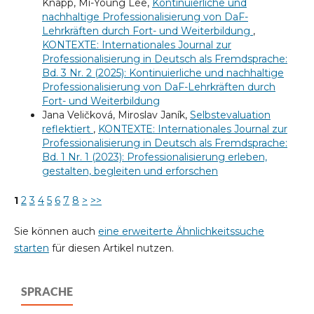
Knapp, Mi-Young Lee,
Kontinuierliche und
nachhaltige Professionalisierung von DaF-
Lehrkräften durch Fort- und Weiterbildung
,
KONTEXTE: Internationales Journal zur
Professionalisierung in Deutsch als Fremdsprache:
Bd. 3 Nr. 2 (2025): Kontinuierliche und nachhaltige
Professionalisierung von DaF-Lehrkräften durch
Fort- und Weiterbildung
Jana Veličková, Miroslav Janík,
Selbstevaluation
reflektiert
,
KONTEXTE: Internationales Journal zur
Professionalisierung in Deutsch als Fremdsprache:
Bd. 1 Nr. 1 (2023): Professionalisierung erleben,
gestalten, begleiten und erforschen
1
2
3
4
5
6
7
8
>
>>
Sie können auch
eine erweiterte Ähnlichkeitssuche
starten
für diesen Artikel nutzen.
SPRACHE