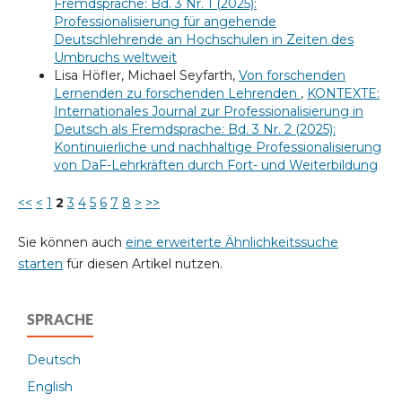
Fremdsprache: Bd. 3 Nr. 1 (2025):
Professionalisierung für angehende
Deutschlehrende an Hochschulen in Zeiten des
Umbruchs weltweit
Lisa Höfler, Michael Seyfarth,
Von forschenden
Lernenden zu forschenden Lehrenden
,
KONTEXTE:
Internationales Journal zur Professionalisierung in
Deutsch als Fremdsprache: Bd. 3 Nr. 2 (2025):
Kontinuierliche und nachhaltige Professionalisierung
von DaF-Lehrkräften durch Fort- und Weiterbildung
<<
<
1
2
3
4
5
6
7
8
>
>>
Sie können auch
eine erweiterte Ähnlichkeitssuche
starten
für diesen Artikel nutzen.
SPRACHE
Deutsch
English