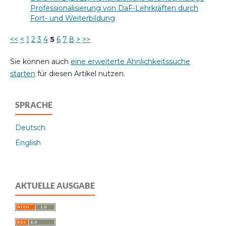
Professionalisierung von DaF-Lehrkräften durch
Fort- und Weiterbildung
<<
<
1
2
3
4
5
6
7
8
>
>>
Sie können auch
eine erweiterte Ähnlichkeitssuche
starten
für diesen Artikel nutzen.
SPRACHE
Deutsch
English
AKTUELLE AUSGABE