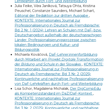
Lehrkräften durch Fort- und Weiterbildung
Julia Feike, Věra Janíková, Tatsuya Ohta, Kristina
Peuschel, Constanze Saunders, Michael Schart,
Editorial der Redaktion zur dritten Ausgabe
,
KONTEXTE: Internationales Journal zur
Professionalisierung in Deutsch als Fremdsprache:
Bd. 2 Nr. 1 (2024): Lehren an Schulen mit DaF- bzw.
Deutschangebot außerhalb der deutschsprachigen
Länder. Professionalisierungsprozesse zwischen
lokalen Bedingungen und Kultur- und
Bildungspolitik
Michaela Kováčová,
DaF-Lehrer:innenfortbildung
durch Mitarbeit am Projekt
Digitale Transformation
der Bildung und Schule
in der Slowakei
,
KONTEXTE:
Internationales Journal zur Professionalisierung in
Deutsch als Fremdsprache: Bd. 3 Nr. 2 (2025):
Kontinuierliche und nachhaltige Professionalisierung
von DaF-Lehrkräften durch Fort- und Weiterbildung
Lisa Schor, Magdalena Michalak,
Der DigCompEdu
als Kompetenzstandard im DaZ/DaF-Kontext
,
KONTEXTE: Internationales Journal zur
Professionalisierung in Deutsch als Fremdsprache:
Bd. 3 Nr. 2 (2025): Kontinuierliche und nachhaltige