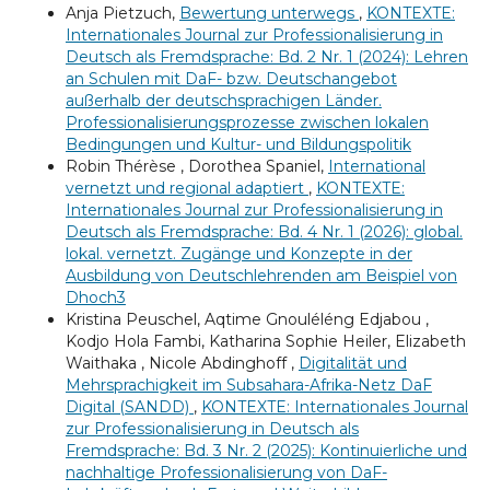
Anja Pietzuch,
Bewertung unterwegs
,
KONTEXTE:
Internationales Journal zur Professionalisierung in
Deutsch als Fremdsprache: Bd. 2 Nr. 1 (2024): Lehren
an Schulen mit DaF- bzw. Deutschangebot
außerhalb der deutschsprachigen Länder.
Professionalisierungsprozesse zwischen lokalen
Bedingungen und Kultur- und Bildungspolitik
Robin Thérèse , Dorothea Spaniel,
International
vernetzt und regional adaptiert
,
KONTEXTE:
Internationales Journal zur Professionalisierung in
Deutsch als Fremdsprache: Bd. 4 Nr. 1 (2026): global.
lokal. vernetzt. Zugänge und Konzepte in der
Ausbildung von Deutschlehrenden am Beispiel von
Dhoch3
Kristina Peuschel, Aqtime Gnouléléng Edjabou ,
Kodjo Hola Fambi, Katharina Sophie Heiler, Elizabeth
Waithaka , Nicole Abdinghoff ,
Digitalität und
Mehrsprachigkeit im Subsahara-Afrika-Netz DaF
Digital (SANDD)
,
KONTEXTE: Internationales Journal
zur Professionalisierung in Deutsch als
Fremdsprache: Bd. 3 Nr. 2 (2025): Kontinuierliche und
nachhaltige Professionalisierung von DaF-