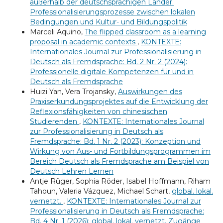
außerhalb der deutschsprachigen Länder.
Professionalisierungsprozesse zwischen lokalen
Bedingungen und Kultur- und Bildungspolitik
Marceli Aquino,
The flipped classroom as a learning
proposal in academic contexts
,
KONTEXTE:
Internationales Journal zur Professionalisierung in
Deutsch als Fremdsprache: Bd. 2 Nr. 2 (2024):
Professionelle digitale Kompetenzen für und in
Deutsch als Fremdsprache
Huizi Yan, Vera Trojansky,
Auswirkungen des
Praxiserkundungsprojektes auf die Entwicklung der
Reflexionsfähigkeiten von chinesischen
Studierenden
,
KONTEXTE: Internationales Journal
zur Professionalisierung in Deutsch als
Fremdsprache: Bd. 1 Nr. 2 (2023): Konzeption und
Wirkung von Aus- und Fortbildungsprogrammen im
Bereich Deutsch als Fremdsprache am Beispiel von
Deutsch Lehren Lernen
Antje Rüger, Sophia Röder, Isabel Hoffmann, Riham
Tahoun, Valeria Vázquez, Michael Schart,
global. lokal.
vernetzt.
,
KONTEXTE: Internationales Journal zur
Professionalisierung in Deutsch als Fremdsprache:
Bd. 4 Nr. 1 (2026): global. lokal. vernetzt. Zugänge