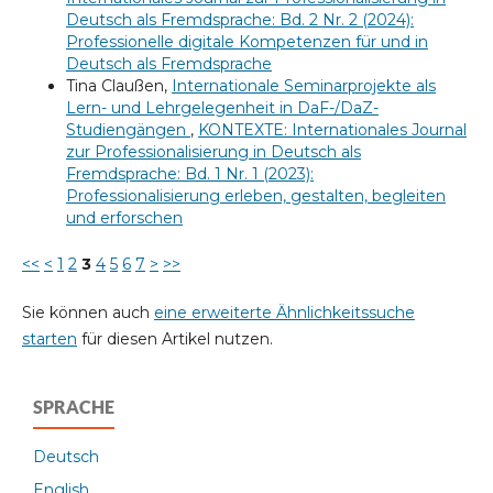
Deutsch als Fremdsprache: Bd. 2 Nr. 2 (2024):
Professionelle digitale Kompetenzen für und in
Deutsch als Fremdsprache
Tina Claußen,
Internationale Seminarprojekte als
Lern- und Lehrgelegenheit in DaF-/DaZ-
Studiengängen
,
KONTEXTE: Internationales Journal
zur Professionalisierung in Deutsch als
Fremdsprache: Bd. 1 Nr. 1 (2023):
Professionalisierung erleben, gestalten, begleiten
und erforschen
<<
<
1
2
3
4
5
6
7
>
>>
Sie können auch
eine erweiterte Ähnlichkeitssuche
starten
für diesen Artikel nutzen.
SPRACHE
Deutsch
English