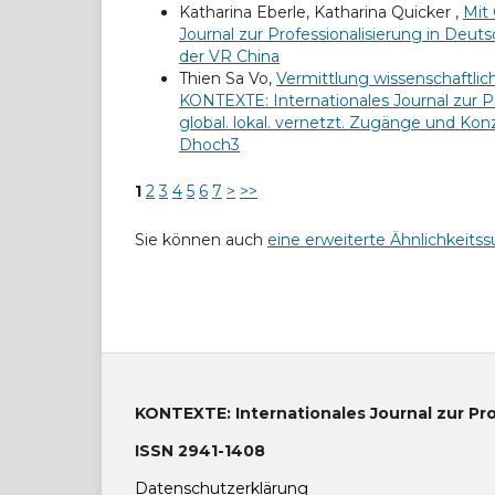
Katharina Eberle, Katharina Quicker ,
Mit
Journal zur Professionalisierung in Deuts
der VR China
Thien Sa Vo,
Vermittlung wissenschaftl
KONTEXTE: Internationales Journal zur Pr
global. lokal. vernetzt. Zugänge und Ko
Dhoch3
1
2
3
4
5
6
7
>
>>
Sie können auch
eine erweiterte Ähnlichkeitss
KONTEXTE: Internationales Journal zur Pr
ISSN 2941-1408
Datenschutzerklärung