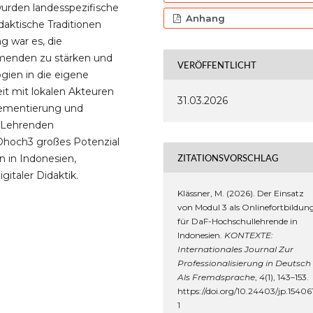
urden landesspezifische
Anhang
daktische Traditionen
ng war es, die
menden zu stärken und
VERÖFFENTLICHT
gien in die eigene
t mit lokalen Akteuren
31.03.2026
mplementierung und
-Lehrenden
t Dhoch3 großes Potenzial
ZITATIONSVORSCHLAG
n in Indonesien,
gitaler Didaktik.
Klässner, M. (2026). Der Einsatz
von Modul 3 als Onlinefortbildun
für DaF-Hochschullehrende in
Indonesien.
KONTEXTE:
Internationales Journal Zur
Professionalisierung in Deutsch
Als Fremdsprache
,
4
(1), 143–153.
https://doi.org/10.24403/jp.15406
1