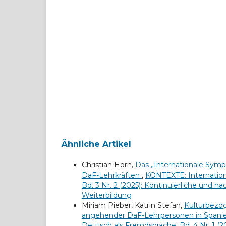
Ähnliche Artikel
Christian Horn,
Das „Internationale Sympo
DaF-Lehrkräften
,
KONTEXTE: Internationa
Bd. 3 Nr. 2 (2025): Kontinuierliche und n
Weiterbildung
Miriam Pieber, Katrin Stefan,
Kulturbezog
angehender DaF-Lehrpersonen in Span
Deutsch als Fremdsprache: Bd. 4 Nr. 1 (2