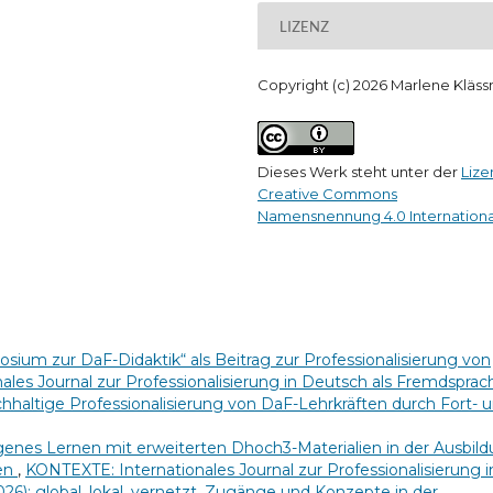
LIZENZ
Copyright (c) 2026 Marlene Kläss
Dieses Werk steht unter der
Lize
Creative Commons
Namensnennung 4.0 Internationa
sium zur DaF-Didaktik“ als Beitrag zur Professionalisierung von
les Journal zur Professionalisierung in Deutsch als Fremdsprac
achhaltige Professionalisierung von DaF-Lehrkräften durch Fort- 
enes Lernen mit erweiterten Dhoch3-Materialien in der Ausbil
ien
,
KONTEXTE: Internationales Journal zur Professionalisierung i
026): global. lokal. vernetzt. Zugänge und Konzepte in der