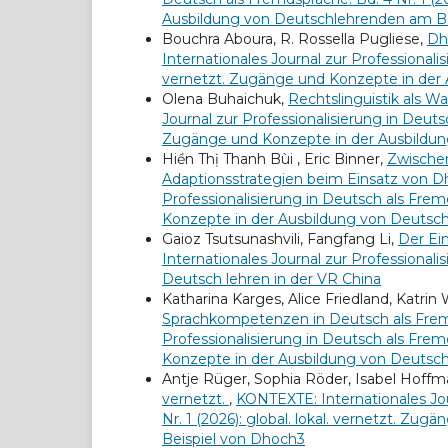
Ausbildung von Deutschlehrenden am Be
Bouchra Aboura, R. Rossella Pugliese,
Dh
Internationales Journal zur Professionalis
vernetzt. Zugänge und Konzepte in der
Olena Buhaichuk,
Rechtslinguistik als W
Journal zur Professionalisierung in Deutsc
Zugänge und Konzepte in der Ausbildun
Hiền Thị Thanh Bùi , Eric Binner,
Zwischen
Adaptionsstrategien beim Einsatz von 
Professionalisierung in Deutsch als Fremd
Konzepte in der Ausbildung von Deutsc
Gaioz Tsutsunashvili, Fangfang Li,
Der Ein
Internationales Journal zur Professionali
Deutsch lehren in der VR China
Katharina Karges, Alice Friedland, Katrin
Sprachkompetenzen in Deutsch als Fre
Professionalisierung in Deutsch als Fremd
Konzepte in der Ausbildung von Deutsc
Antje Rüger, Sophia Röder, Isabel Hoffm
vernetzt.
,
KONTEXTE: Internationales Jou
Nr. 1 (2026): global. lokal. vernetzt. 
Beispiel von Dhoch3