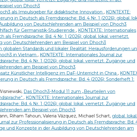
ispiel von Dhoch3
och3 als Impulsgeber für didaktische Innovation
,
KONTEXTE:
ierung in Deutsch als Fremdsprache: Bd. 4 Nr. 1 (2026): global. lok
 Ausbildung von Deutschlehrenden am Beispiel von Dhoch3
ahlfach für Germanistik-Studierende
,
KONTEXTE: Internationales
h als Fremdsprache: Bd. 4 Nr. 1 (2026): global. lokal. vernetzt.
g von Deutschlehrenden am Beispiel von Dhoch3
 globalen Standards und lokaler Realität: Herausforderungen u
Dhoch3 in Vietnam
,
KONTEXTE: Internationales Journal zur
sprache: Bd. 4 Nr. 1 (2026): global. lokal. vernetzt. Zugänge und
hlehrenden am Beispiel von Dhoch3
satz Künstlicher Intelligenz im DaF-Unterricht in China
,
KONTEX
sierung in Deutsch als Fremdsprache: Bd. 4 (2026): Sonderheft 1:
 Wisniewski,
Das Dhoch3-Modul 11 zum „Beurteilen von
mdsprache“
,
KONTEXTE: Internationales Journal zur
sprache: Bd. 4 Nr. 1 (2026): global. lokal. vernetzt. Zugänge und
hlehrenden am Beispiel von Dhoch3
ann, Riham Tahoun, Valeria Vázquez, Michael Schart,
global. lokal
rnal zur Professionalisierung in Deutsch als Fremdsprache: Bd. 
Zugänge und Konzepte in der Ausbildung von Deutschlehrenden am