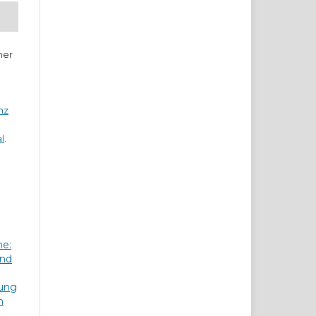
ner
nz
l
.
he:
und
dung
n