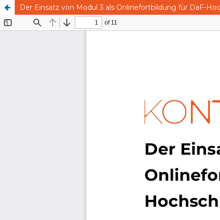
Der Einsatz von Modul 3 als Onlinefortbildung für DaF-Ho