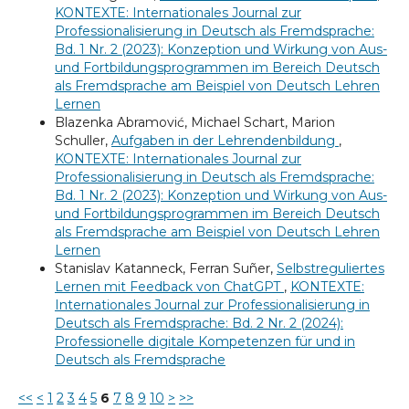
KONTEXTE: Internationales Journal zur
Professionalisierung in Deutsch als Fremdsprache:
Bd. 1 Nr. 2 (2023): Konzeption und Wirkung von Aus-
und Fortbildungsprogrammen im Bereich Deutsch
als Fremdsprache am Beispiel von Deutsch Lehren
Lernen
Blazenka Abramović, Michael Schart, Marion
Schuller,
Aufgaben in der Lehrendenbildung
,
KONTEXTE: Internationales Journal zur
Professionalisierung in Deutsch als Fremdsprache:
Bd. 1 Nr. 2 (2023): Konzeption und Wirkung von Aus-
und Fortbildungsprogrammen im Bereich Deutsch
als Fremdsprache am Beispiel von Deutsch Lehren
Lernen
Stanislav Katanneck, Ferran Suñer,
Selbstreguliertes
Lernen mit Feedback von ChatGPT
,
KONTEXTE:
Internationales Journal zur Professionalisierung in
Deutsch als Fremdsprache: Bd. 2 Nr. 2 (2024):
Professionelle digitale Kompetenzen für und in
Deutsch als Fremdsprache
<<
<
1
2
3
4
5
6
7
8
9
10
>
>>