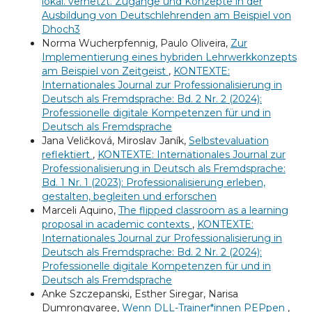
lokal. vernetzt. Zugänge und Konzepte in der
Ausbildung von Deutschlehrenden am Beispiel von
Dhoch3
Norma Wucherpfennig, Paulo Oliveira,
Zur
Implementierung eines hybriden Lehrwerkkonzepts
am Beispiel von Zeitgeist
,
KONTEXTE:
Internationales Journal zur Professionalisierung in
Deutsch als Fremdsprache: Bd. 2 Nr. 2 (2024):
Professionelle digitale Kompetenzen für und in
Deutsch als Fremdsprache
Jana Veličková, Miroslav Janík,
Selbstevaluation
reflektiert
,
KONTEXTE: Internationales Journal zur
Professionalisierung in Deutsch als Fremdsprache:
Bd. 1 Nr. 1 (2023): Professionalisierung erleben,
gestalten, begleiten und erforschen
Marceli Aquino,
The flipped classroom as a learning
proposal in academic contexts
,
KONTEXTE:
Internationales Journal zur Professionalisierung in
Deutsch als Fremdsprache: Bd. 2 Nr. 2 (2024):
Professionelle digitale Kompetenzen für und in
Deutsch als Fremdsprache
Anke Szczepanski, Esther Siregar, Narisa
Dumrongvaree,
Wenn DLL-Trainer*innen PEPpen
,