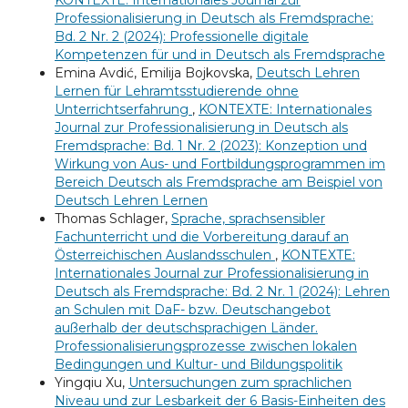
KONTEXTE: Internationales Journal zur
Professionalisierung in Deutsch als Fremdsprache:
Bd. 2 Nr. 2 (2024): Professionelle digitale
Kompetenzen für und in Deutsch als Fremdsprache
Emina Avdić, Emilija Bojkovska,
Deutsch Lehren
Lernen für Lehramtsstudierende ohne
Unterrichtserfahrung
,
KONTEXTE: Internationales
Journal zur Professionalisierung in Deutsch als
Fremdsprache: Bd. 1 Nr. 2 (2023): Konzeption und
Wirkung von Aus- und Fortbildungsprogrammen im
Bereich Deutsch als Fremdsprache am Beispiel von
Deutsch Lehren Lernen
Thomas Schlager,
Sprache, sprachsensibler
Fachunterricht und die Vorbereitung darauf an
Österreichischen Auslandsschulen
,
KONTEXTE:
Internationales Journal zur Professionalisierung in
Deutsch als Fremdsprache: Bd. 2 Nr. 1 (2024): Lehren
an Schulen mit DaF- bzw. Deutschangebot
außerhalb der deutschsprachigen Länder.
Professionalisierungsprozesse zwischen lokalen
Bedingungen und Kultur- und Bildungspolitik
Yingqiu Xu,
Untersuchungen zum sprachlichen
Niveau und zur Lesbarkeit der 6 Basis-Einheiten des