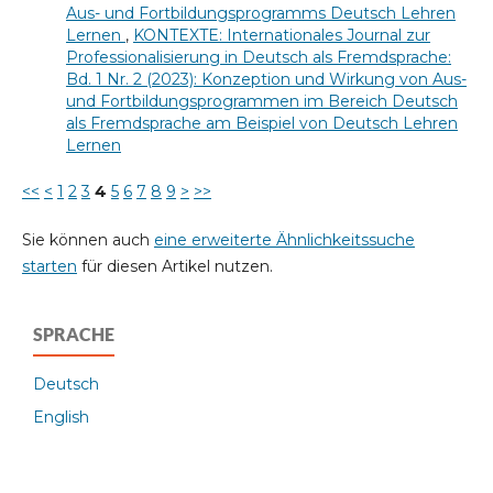
Aus- und Fortbildungsprogramms Deutsch Lehren
Lernen
,
KONTEXTE: Internationales Journal zur
Professionalisierung in Deutsch als Fremdsprache:
Bd. 1 Nr. 2 (2023): Konzeption und Wirkung von Aus-
und Fortbildungsprogrammen im Bereich Deutsch
als Fremdsprache am Beispiel von Deutsch Lehren
Lernen
<<
<
1
2
3
4
5
6
7
8
9
>
>>
Sie können auch
eine erweiterte Ähnlichkeitssuche
starten
für diesen Artikel nutzen.
SPRACHE
Deutsch
English