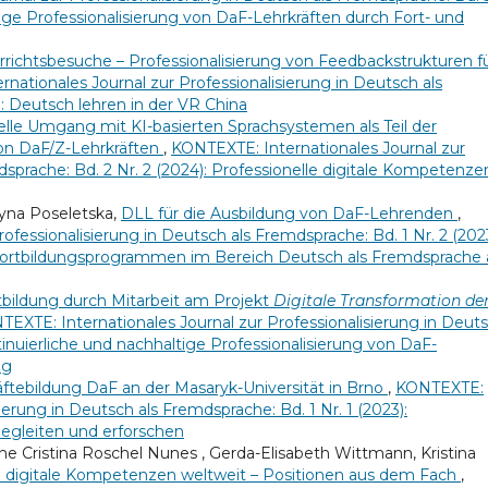
ltige Professionalisierung von DaF-Lehrkräften durch Fort- und
rrichtsbesuche – Professionalisierung von Feedbackstrukturen f
nationales Journal zur Professionalisierung in Deutsch als
: Deutsch lehren in der VR China
elle Umgang mit KI-basierten Sprachsystemen als Teil der
on DaF/Z-Lehrkräften
,
KONTEXTE: Internationales Journal zur
dsprache: Bd. 2 Nr. 2 (2024): Professionelle digitale Kompetenze
ryna Poseletska,
DLL für die Ausbildung von DaF-Lehrenden
,
ofessionalisierung in Deutsch als Fremdsprache: Bd. 1 Nr. 2 (2023
Fortbildungsprogrammen im Bereich Deutsch als Fremdsprache
tbildung durch Mitarbeit am Projekt
Digitale Transformation de
EXTE: Internationales Journal zur Professionalisierung in Deut
tinuierliche und nachhaltige Professionalisierung von DaF-
ng
äftebildung DaF an der Masaryk-Universität in Brno
,
KONTEXTE:
ierung in Deutsch als Fremdsprache: Bd. 1 Nr. 1 (2023):
 begleiten und erforschen
ine Cristina Roschel Nunes , Gerda-Elisabeth Wittmann, Kristina
e digitale Kompetenzen weltweit – Positionen aus dem Fach
,