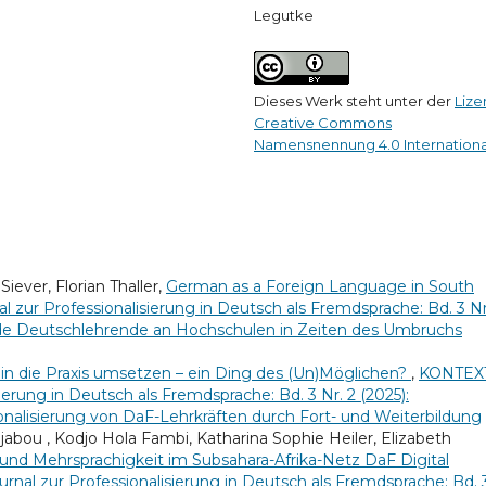
Legutke
Dieses Werk steht unter der
Lize
Creative Commons
Namensnennung 4.0 Internationa
ever, Florian Thaller,
German as a Foreign Language in South
 zur Professionalisierung in Deutsch als Fremdsprache: Bd. 3 Nr
ende Deutschlehrende an Hochschulen in Zeiten des Umbruchs
 in die Praxis umsetzen – ein Ding des (Un)Möglichen?
,
KONTEX
sierung in Deutsch als Fremdsprache: Bd. 3 Nr. 2 (2025):
ionalisierung von DaF-Lehrkräften durch Fort- und Weiterbildung
abou , Kodjo Hola Fambi, Katharina Sophie Heiler, Elizabeth
t und Mehrsprachigkeit im Subsahara-Afrika-Netz DaF Digital
rnal zur Professionalisierung in Deutsch als Fremdsprache: Bd. 