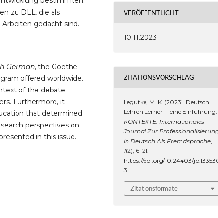
e Entwicklung bestimmten.
en zu DLL, die als
VERÖFFENTLICHT
 Arbeiten gedacht sind.
10.11.2023
ach German
, the Goethe-
ZITATIONSVORSCHLAG
rogram offered worldwide.
ontext of the debate
rs. Furthermore, it
Legutke, M. K. (2023). Deutsch
Lehren Lernen – eine Einführung.
education that determined
KONTEXTE: Internationales
esearch perspectives on
Journal Zur Professionalisierun
resented in this issue.
in Deutsch Als Fremdsprache
,
1
(2), 6–21.
https://doi.org/10.24403/jp.13353
3
Zitationsformate