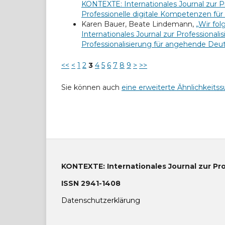
KONTEXTE: Internationales Journal zur Pr
Professionelle digitale Kompetenzen für
Karen Bauer, Beate Lindemann,
„Wir fo
Internationales Journal zur Professionali
Professionalisierung für angehende Deu
<<
<
1
2
3
4
5
6
7
8
9
>
>>
Sie können auch
eine erweiterte Ähnlichkeitss
KONTEXTE: Internationales Journal zur Pr
ISSN 2941-1408
Datenschutzerklärung