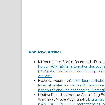
Ähnliche Artikel
Mi-Young Lee, Stefan Baumbach, Daniel Si
Korea
,
KONTEXTE: Internationales Journal
(2025): Professionalisierung für angeh
weltweit
Blaženka Abramović,
Fortbildungsinhalte
Internationales Journal zur Professionali
Kontinuierliche und nachhaltige Profess
Kristina Peuschel, Aqtime Gnouléléng Edj
Waithaka , Nicole Abdinghoff ,
Digitalitä
(SANDD)
,
KONTEXTE: Internationales Jou