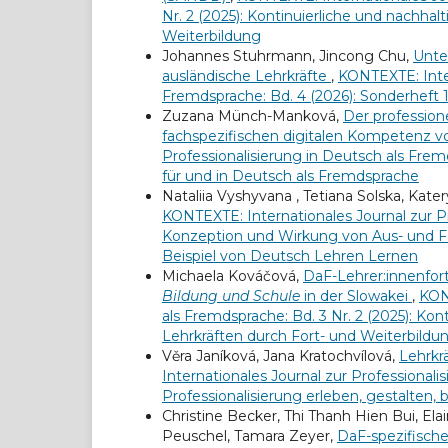
Nr. 2 (2025): Kontinuierliche und nachha
Weiterbildung
Johannes Stuhrmann, Jincong Chu,
Unte
ausländische Lehrkräfte
,
KONTEXTE: Inter
Fremdsprache: Bd. 4 (2026): Sonderheft 1
Zuzana Münch-Manková,
Der profession
fachspezifischen digitalen Kompetenz v
Professionalisierung in Deutsch als Frem
für und in Deutsch als Fremdsprache
Nataliia Vyshyvana , Tetiana Solska, Kate
KONTEXTE: Internationales Journal zur Pr
Konzeption und Wirkung von Aus- und 
Beispiel von Deutsch Lehren Lernen
Michaela Kováčová,
DaF-Lehrer:innenfor
Bildung und Schule
in der Slowakei
,
KONT
als Fremdsprache: Bd. 3 Nr. 2 (2025): Kon
Lehrkräften durch Fort- und Weiterbildu
Věra Janíková, Jana Kratochvílová,
Lehrkr
Internationales Journal zur Professionalis
Professionalisierung erleben, gestalten,
Christine Becker, Thi Thanh Hien Bui, Ela
Peuschel, Tamara Zeyer,
DaF-spezifisch