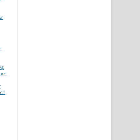
ür
n
):
 am
r
sch