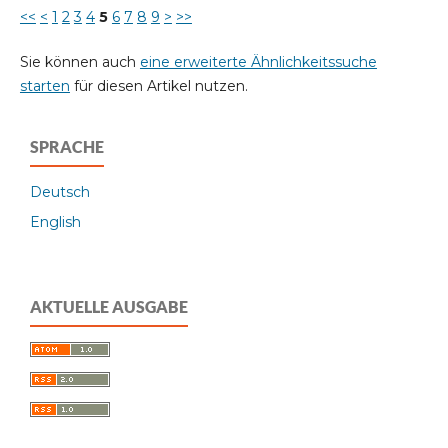
<<
<
1
2
3
4
5
6
7
8
9
>
>>
Sie können auch
eine erweiterte Ähnlichkeitssuche
starten
für diesen Artikel nutzen.
SPRACHE
Deutsch
English
AKTUELLE AUSGABE