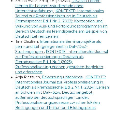
Emina Avdić, Emilija Bojkovska,
Deutsch Lehren
Lernen für Lehramtsstudierende ohne
Unterrichtserfahrung
,
KONTEXTE: Internationales
Journal zur Professionalisierung in Deutsch als
Fremdsprache: Bd. 1 Nr. 2 (2023): Konzeption und
Wirkung von Aus- und Fortbildungsprogrammen im
Bereich Deutsch als Fremdsprache am Beispiel von
Deutsch Lehren Lernen
Tina Claußen,
Internationale Seminarprojekte als
Lern- und Lehrgelegenheit in DaF-/DaZ-
Studiengängen
,
KONTEXTE: Internationales Journal
zur Professionalisierung in Deutsch als
Fremdsprache: Bd. 1 Nr. 1 (2023):
Professionalisierung erleben, gestalten, begleiten
und erforschen
Anja Pietzuch,
Bewertung unterwegs
,
KONTEXTE:
Internationales Journal zur Professionalisierung in
Deutsch als Fremdsprache: Bd. 2 Nr. 1 (2024): Lehren
an Schulen mit DaF- bzw. Deutschangebot
außerhalb der deutschsprachigen Länder.
Professionalisierungsprozesse zwischen lokalen
Bedingungen und Kultur- und Bildungspolitik