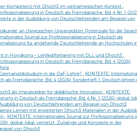
icher Kompetenz mit Dhoch3 im vietnamesischen Kontext
,
ofessionalisierung in Deutsch als Fremdsprache: Bd. 4 Nr. 1 (202
nzepte in der Ausbildung von Deutschlehrenden am Beispiel von
eskunde‘ an chinesischen Universitäten: Potenziale für die Sprac
ationales Journal zur Professionalisierung in Deutsch als
ssionalisierung für angehende Deutschlehrende an Hochschulen i
ht in Hongkong – Lehrkräftetraining mit DLL und Dhoch3
,
ofessionalisierung in Deutsch als Fremdsprache: Bd. 4 (2026):
China
 Germanistikstudium in die DaF-Lehre?
,
KONTEXTE: Internationa
ch als Fremdsprache: Bd. 4 (2026): Sonderheft 1: Deutsch lehren 
och3 als Impulsgeber für didaktische Innovation
,
KONTEXTE:
ierung in Deutsch als Fremdsprache: Bd. 4 Nr. 1 (2026): global. lok
 Ausbildung von Deutschlehrenden am Beispiel von Dhoch3
enes Lernen mit erweiterten Dhoch3-Materialien in der Ausbil
ien
,
KONTEXTE: Internationales Journal zur Professionalisierung i
026): global. lokal. vernetzt. Zugänge und Konzepte in der
ispiel von Dhoch3