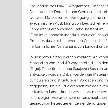
Die Module des DAAD-Programms „Dhoch3“ s
Dozenten der Deutsch- und Germanistikabtei
weltweit Materialien zur Verfügung, die sie i
akademischen Ausbildung von Deutschlehrend
Lehre integrieren können. Dabei besteht im Hi
(Diskursive Landeskunde/Kulturstudien) an vie
Problem, dass die bestehenden Curricula häuf
herkömmlichen Verständnis von Landeskunde
In unserem Beitrag werden konkrete Anwendu
Materialien von Modul 9 vorgestellt, die an de
(Togo), Pune (Indien) und Sarajevo (Bosnien 
entwickelt wurden. Dabei werden die Materialie
curricularen und strukturellen Vorgaben und In
angepasst, um die Studierenden mit den aktu
diskursiven Landeskunde vertraut zu machen. Zi
aufzuzeigen, wie unter sehr unterschiedlic
geprägt von heterogenen Lernendengruppen u