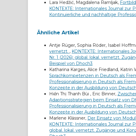
Lara Hedžić, Magdalena Ramljak,
Fortbil
KONTEXTE: Internationales Journal zur Pr
Kontinuierliche und nachhaltige Profess
Ähnliche Artikel
Antje Rüger, Sophia Röder, Isabel Hoffm
vernetzt.
,
KONTEXTE: Internationales Jou
Nr. 1 (2026): global. lokal. vernetzt. 
Beispiel von Dhoch3
Katharina Karges, Alice Friedland, Katrin
Sprachkompetenzen in Deutsch als Fre
Professionalisierung in Deutsch als Fremd
Konzepte in der Ausbildung von Deutsc
Hiền Thị Thanh Bùi , Eric Binner,
Zwischen
Adaptionsstrategien beim Einsatz von 
Professionalisierung in Deutsch als Fremd
Konzepte in der Ausbildung von Deutsc
Marlene Klässner,
Der Einsatz von Modul 
KONTEXTE: Internationales Journal zur Pr
global. lokal. vernetzt. Zugänge und Ko