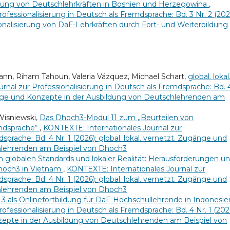
dung von Deutschlehrkräften in Bosnien und Herzegowina
,
ofessionalisierung in Deutsch als Fremdsprache: Bd. 3 Nr. 2 (202
ionalisierung von DaF-Lehrkräften durch Fort- und Weiterbildung
ann, Riham Tahoun, Valeria Vázquez, Michael Schart,
global. lokal
rnal zur Professionalisierung in Deutsch als Fremdsprache: Bd. 
Zugänge und Konzepte in der Ausbildung von Deutschlehrenden am
 Wisniewski,
Das Dhoch3-Modul 11 zum „Beurteilen von
mdsprache“
,
KONTEXTE: Internationales Journal zur
sprache: Bd. 4 Nr. 1 (2026): global. lokal. vernetzt. Zugänge und
hlehrenden am Beispiel von Dhoch3
 globalen Standards und lokaler Realität: Herausforderungen u
Dhoch3 in Vietnam
,
KONTEXTE: Internationales Journal zur
sprache: Bd. 4 Nr. 1 (2026): global. lokal. vernetzt. Zugänge und
hlehrenden am Beispiel von Dhoch3
3 als Onlinefortbildung für DaF-Hochschullehrende in Indonesi
ofessionalisierung in Deutsch als Fremdsprache: Bd. 4 Nr. 1 (202
nzepte in der Ausbildung von Deutschlehrenden am Beispiel von