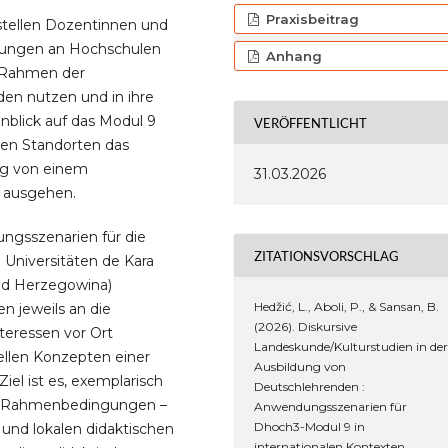
Praxisbeitrag
tellen Dozentinnen und
lungen an Hochschulen
Anhang
m Rahmen der
en nutzen und in ihre
nblick auf das Modul 9
VERÖFFENTLICHT
len Standorten das
ig von einem
31.03.2026
 ausgehen.
ngsszenarien für die
ZITATIONSVORSCHLAG
n Universitäten de Kara
und Herzegowina)
Hedžić, L., Aboli, P., & Sansan, B.
n jeweils an die
(2026). Diskursive
teressen vor Ort
Landeskunde/Kulturstudien in de
ellen Konzepten einer
Ausbildung von
el ist es, exemplarisch
Deutschlehrenden :
hen Rahmenbedingungen –
Anwendungsszenarien für
Dhoch3-Modul 9 in
nd lokalen didaktischen
internationalen Kontexten.