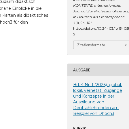
tudium didaktisch
KONTEXTE: Internationales
nahe Einblicke in die
Journal Zur Professionalisierun
 Karten als didaktisches
in Deutsch Als Fremdsprache
,
Dhoch3 für den
4
(1), 94–104.
https://doi.org/10.24403/jp.15405
5
Zitationsformate
AUSGABE
Bd. 4 Nr. 1 (2026): global.
lokal. vernetzt. Zugänge
und Konzepte in der
Ausbildung von
Deutschlehrenden am
Beispiel von Dhoch3
RUBRIK