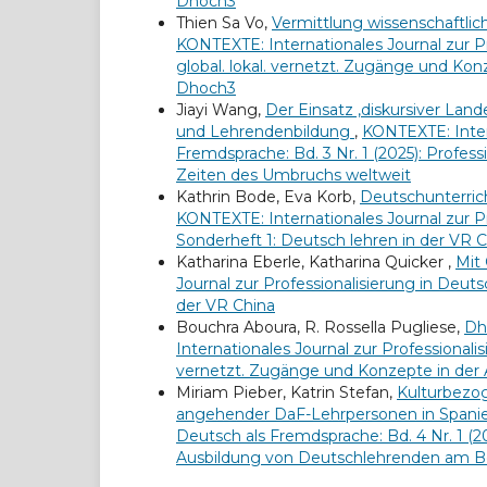
Dhoch3
Thien Sa Vo,
Vermittlung wissenschaftl
KONTEXTE: Internationales Journal zur Pr
global. lokal. vernetzt. Zugänge und Ko
Dhoch3
Jiayi Wang,
Der Einsatz ‚diskursiver Land
und Lehrendenbildung
,
KONTEXTE: Intern
Fremdsprache: Bd. 3 Nr. 1 (2025): Profe
Zeiten des Umbruchs weltweit
Kathrin Bode, Eva Korb,
Deutschunterric
KONTEXTE: Internationales Journal zur Pr
Sonderheft 1: Deutsch lehren in der VR 
Katharina Eberle, Katharina Quicker ,
Mit
Journal zur Professionalisierung in Deuts
der VR China
Bouchra Aboura, R. Rossella Pugliese,
Dh
Internationales Journal zur Professionalis
vernetzt. Zugänge und Konzepte in der
Miriam Pieber, Katrin Stefan,
Kulturbezog
angehender DaF-Lehrpersonen in Span
Deutsch als Fremdsprache: Bd. 4 Nr. 1 (2
Ausbildung von Deutschlehrenden am Be