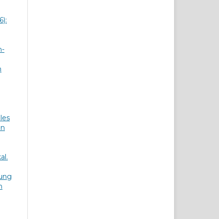
6):
h-
n
les
in
al.
dung
n