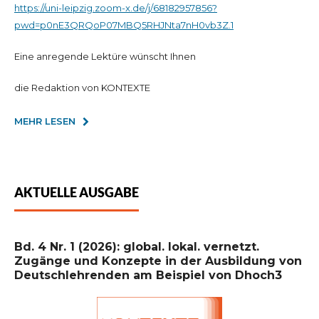
https://uni-leipzig.zoom-x.de/j/68182957856?
pwd=p0nE3QRQoP07MBQ5RHJNta7nH0vb3Z.1
Eine anregende Lektüre wünscht Ihnen
die Redaktion von KONTEXTE
MEHR LESEN
AKTUELLE AUSGABE
Bd. 4 Nr. 1 (2026): global. lokal. vernetzt.
Zugänge und Konzepte in der Ausbildung von
Deutschlehrenden am Beispiel von Dhoch3