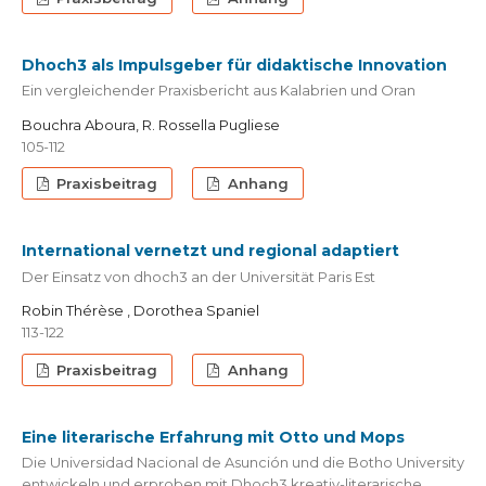
Dhoch3 als Impulsgeber für didaktische Innovation
Ein vergleichender Praxisbericht aus Kalabrien und Oran
Bouchra Aboura, R. Rossella Pugliese
105-112
Praxisbeitrag
Anhang
International vernetzt und regional adaptiert
Der Einsatz von dhoch3 an der Universität Paris Est
Robin Thérèse , Dorothea Spaniel
113-122
Praxisbeitrag
Anhang
Eine literarische Erfahrung mit Otto und Mops
Die Universidad Nacional de Asunción und die Botho University
entwickeln und erproben mit Dhoch3 kreativ-literarische